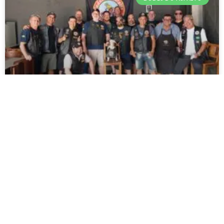
Coletamento no Moto Clube Bodes do
Asfalto Itapetininga
No último dia 14 de setembro de 2024, a Facção
Itapetininga do MCBDA realizou uma grande
celebração em honra à cerimônia de coletamento,
que é o ritual de acolhimento de
LEIA MAIS »
19 de setembro de 2024