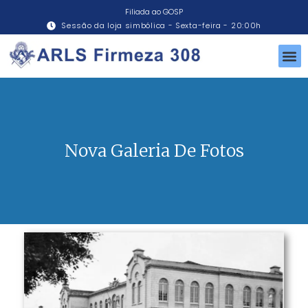
Filiada ao GOSP
Sessão da loja simbólica - Sexta-feira - 20:00h
Nova Galeria De Fotos