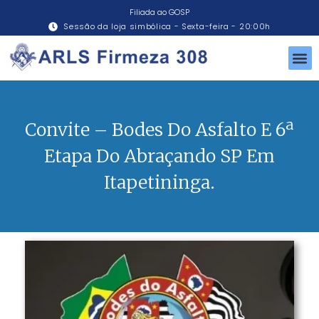
Filiada ao GOSP
Sessão da loja simbólica - Sexta-feira - 20:00h
Convite – Bodes Do Asfalto E 6ª
Etapa Do Abraçando SP Em
Itapetininga.